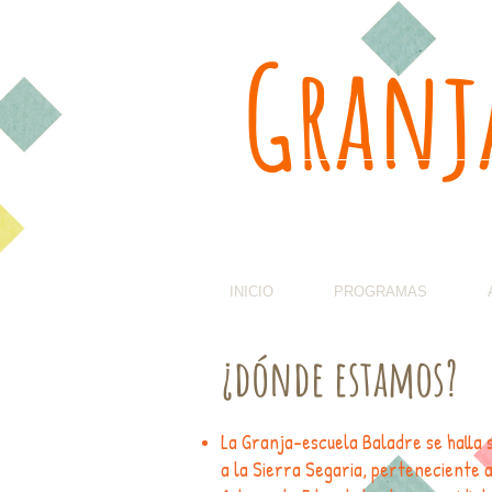
Granja
INICIO
PROGRAMAS
¿dónde estamos?
La Granja-escuela Baladre se halla 
a la Sierra Segaria, perteneciente 