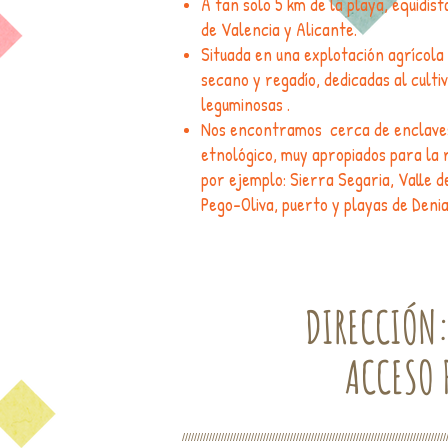
A tan solo 5 km de la playa, equidis
de Valencia y Alicante.
Situada en una explotación agrícola
secano y regadío, dedicadas al culti
leguminosas .
Nos encontramos cerca de enclaves
etnológico, muy apropiados para la 
por ejemplo: Sierra Segaria, Valle d
Pego-Oliva, puerto y playas de Deni
DIRECCIÓN:
ACCESO 
////////////////////////////////////////////////////////////////////////////////////////