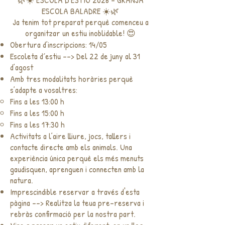
ESCOLA BALADRE ☀️🌿
Ja tenim tot preparat perquè comenceu a
organitzar un estiu inoblidable! 😍
Obertura d’inscripcions: 14/05
Escoleta d´estiu --> Del 22 de juny al 31
d’agost
Amb tres modalitats horàries perquè
s’adapte a vosaltres:
Fins a les 13:00 h
Fins a les 15:00 h
Fins a les 17:30 h
Activitats a l’aire lliure, jocs, tallers i
contacte directe amb els animals. Una
experiència única perquè els més menuts
gaudisquen, aprenguen i connecten amb la
natura.
Imprescindible reservar a través d'esta
pàgina --> Realitza la teua pre-reserva i
rebràs confirmació per la nostra part.