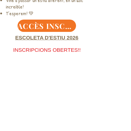
Vine a passar un estiu diferent, en un lloc
increïble!
T’esperem! 💚
ACCÈS INSCRIPCIÓ
ESCOLETA D'ESTIU 2026
INSCRIPCIONS OBERTES!!
Llámanos:
620 856 358
/
email:
baladre@baladre.com.es
/
Partida Vinyals 128-A-1 ,
ONDARA(03760), ALICANTE