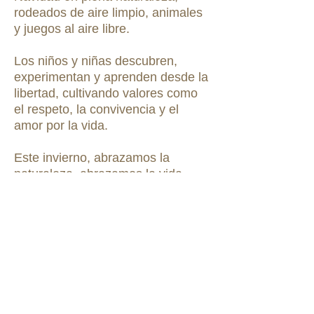
rodeados de aire limpio, animales
y juegos al aire libre.
Los niños y niñas descubren,
experimentan y aprenden desde la
libertad, cultivando valores como
el respeto, la convivencia y el
amor por la vida.
Este invierno, abrazamos la
naturaleza, abrazamos la vida.
Inscríbete y comparte con
nosotros la magia del invierno en
Baladre.
Vive la magia del invierno en
Escoleta de Navidad Baladre